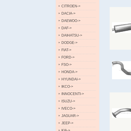
CITROEN->
DACIA->
DAEWOO->
DAF->
DAIHATSU->
DODGE->
FIAT->
FORD->
FSO->
HONDA->
HYUNDAI->
IKCO->
INNOCENTI->
ISUZU->
IVECO->
JAGUAR->
JEEP->
KIA->