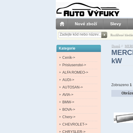
Nové zboží
Slevy
Rozšířené hledá
Domů
//
MER
Kategorie
MERCE
Ceník->
kW
Prislusenstvi->
ALFA ROMEO->
AUDI->
Zobrazeno
1
AUTOSAN->
Obráz
AVIA->
BMW->
BOVA->
Chery->
CHEVROLET->
CHRYSLER->