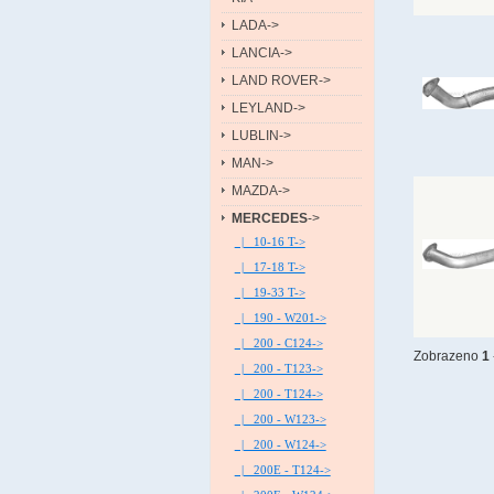
LADA->
LANCIA->
LAND ROVER->
LEYLAND->
LUBLIN->
MAN->
MAZDA->
MERCEDES
->
|_ 10-16 T->
|_ 17-18 T->
|_ 19-33 T->
|_ 190 - W201->
|_ 200 - C124->
Zobrazeno
1
|_ 200 - T123->
|_ 200 - T124->
|_ 200 - W123->
|_ 200 - W124->
|_ 200E - T124->