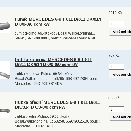
2913 Kč
tlumič MERCEDES 6-9 T 811 D/811 DK/814
D 0/0-0/0 ccm kW
tlumič ;Polmo: 69.49 ; kódy Bosal,Walker,original…:
50445, 667.490.0001, použití Mercedes Vario 614D
767 Kč
trubka koncová MERCEDES 6-9 T 811
D/811 DK/814 D 0/0-0/0 ccm kW
trubka koncová ;Polmo: 69.34 ; kódy
Bosal,Walker,original…: 50765, 668.492.2804, použití
Mercedes 609D 709D 814DA
805 Kč
trubka přední MERCEDES 6-9 T 811 D/811
DK/814 D 0/0-0/0 ccm kW
trubka přední ;Polmo: 69.61 ; kódy
Bosal,Walker,original…: 53258, 669.490.2519, použití
Mercedes 811 814 D/DK