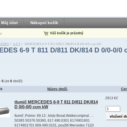
Můj účet
Nákupní košík
Váš košík je prázdný
ní
CEDES
//
6-9 T
//
MERCEDES 6-9 T 811 D/811 DK/814 D 0/0-0/0 ccm kW
DES 6-9 T 811 D/811 DK/814 D 0/0-0/0 
-
6
(ze
6
zboží)
ek
Název zboží-
Ce
2913 Kč
tlumič MERCEDES 6-9 T 811 D/811 DK/814
D 0/0-0/0 ccm kW
tlumič ;Polmo: 69.13 ; kódy Bosal,Walker,original…:
50385 50376 50360, 617.490.0301 6174901601
6174901701 669.490.0101, použití Mercedes 711D