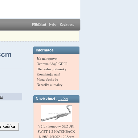
Přihlášení
Nebo
Registrace
Informace
ccm
Jak nakupovat
Ochrana údajů GDPR
Obchodní podmínky
Kontaktujte nás!
Mapa obchodu
Nezasílat aktuality
na
Nové zboží -
[více]
Výfuk koncový SUZUKI
SWIFT 1.3 HATCHBACK
1/1989-0/1992 1298ccm