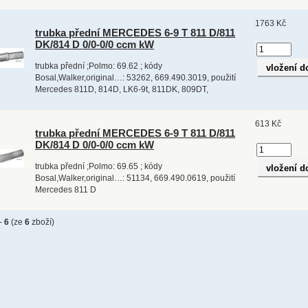
1763 Kč
trubka přední MERCEDES 6-9 T 811 D/811
DK/814 D 0/0-0/0 ccm kW
trubka přední ;Polmo: 69.62 ; kódy
Bosal,Walker,original…: 53262, 669.490.3019, použití
Mercedes 811D, 814D, LK6-9t, 811DK, 809DT,
613 Kč
trubka přední MERCEDES 6-9 T 811 D/811
DK/814 D 0/0-0/0 ccm kW
trubka přední ;Polmo: 69.65 ; kódy
Bosal,Walker,original…: 51134, 669.490.0619, použití
Mercedes 811 D
-
6
(ze
6
zboží)