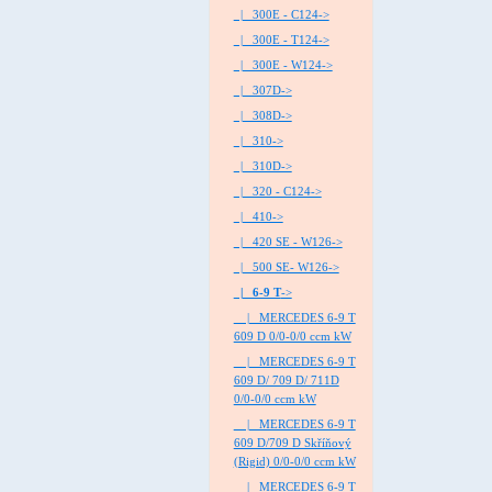
|_ 300E - C124->
|_ 300E - T124->
|_ 300E - W124->
|_ 307D->
|_ 308D->
|_ 310->
|_ 310D->
|_ 320 - C124->
|_ 410->
|_ 420 SE - W126->
|_ 500 SE- W126->
|_ 6-9 T
->
|_ MERCEDES 6-9 T
609 D 0/0-0/0 ccm kW
|_ MERCEDES 6-9 T
609 D/ 709 D/ 711D
0/0-0/0 ccm kW
|_ MERCEDES 6-9 T
609 D/709 D Skříňový
(Rigid) 0/0-0/0 ccm kW
|_ MERCEDES 6-9 T