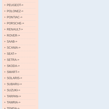
PEUGEOT->
POLONEZ->
PONTIAC->
PORSCHE->
RENAULT->
ROVER->
SAAB->
SCANIA->
SEAT->
SETRA->
SKODA->
SMART->
SOLARIS->
SUBARU->
SUZUKI->
TARPAN->
TAWRIA->
TEMSA->