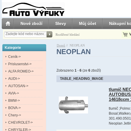
Nové zboží
Slevy
Můj účet
Nákupní ko
V
Rozšířené hledání
Domů
//
NEOPLAN
Kategorie
NEOPLAN
Ceník->
Prislusenstvi->
Zobrazeno
1
-
6
(ze
6
zboží)
ALFA ROMEO->
AUDI->
TABLE_HEADING_IMAGE
AUTOSAN->
tlumič NE
AVIA->
AUTOBUS/B
14618ccm 
BMW->
BOVA->
tlumič ;Polmo:
Bosal,Walker,
Chery->
301.490.0501
CHEVROLET->
Neoplan Jetli
CHRYSLER->