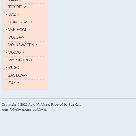
TOYOTA->
UAZ->
UNIVERSAL->
VAN HOOL->
VOLGA->
VOLKSWAGEN->
VOLVO->
WARTBURG->
YUGO->
ZASTAVA->
ZUK->
Copyright © 2026
Auto-Vyfuk.cz
. Powered by
Zen Cart
Auto-Výfuky.cz
Auto-vyfuky.cz