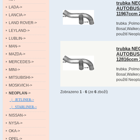
trubka NE
LADA->
AUTOBUS/B
11967ccm 
LANCIA->
LAND ROVER->
trubka ;Polmo
Bosal,Walker,
LEYLAND->
použití Neopl
LUBLIN->
MAN->
trubka NE
AUTOBUS/B
MAZDA->
12816ccm
MERCEDES->
trubka ;Polmo
MINI->
Bosal,Walker,
MITSUBISHI->
použití Neopl
MOSKVICH->
Zobrazeno
1
-
6
(ze
6
zboží)
NEOPLAN
->
|_ JETLINER->
|_ STARLINER->
NISSAN->
NYSA->
OKA->
OPEL->