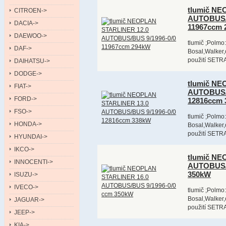
tlumič NE
CITROEN->
AUTOBUS/B
DACIA->
11967ccm 
DAEWOO->
tlumič ;Polmo:
DAF->
Bosal,Walker,
použití SET
DAIHATSU->
DODGE->
tlumič NE
FIAT->
AUTOBUS/B
FORD->
12816ccm
FSO->
tlumič ;Polmo:
HONDA->
Bosal,Walker,
použití SET
HYUNDAI->
IKCO->
tlumič NE
INNOCENTI->
AUTOBUS/B
350kW
ISUZU->
IVECO->
tlumič ;Polmo:
Bosal,Walker,
JAGUAR->
použití SET
JEEP->
KIA->