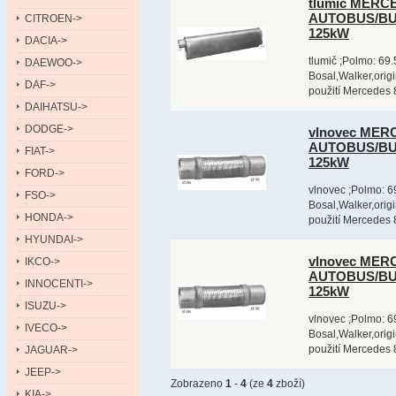
tlumič MERCE
AUTOBUS/BUS
CITROEN->
125kW
DACIA->
tlumič ;Polmo: 69.
DAEWOO->
Bosal,Walker,orig
DAF->
použití Mercedes
DAIHATSU->
DODGE->
vlnovec MERC
AUTOBUS/BUS
FIAT->
125kW
FORD->
vlnovec ;Polmo: 6
FSO->
Bosal,Walker,orig
HONDA->
použití Mercedes
HYUNDAI->
vlnovec MERC
IKCO->
AUTOBUS/BUS
INNOCENTI->
125kW
ISUZU->
vlnovec ;Polmo: 6
IVECO->
Bosal,Walker,orig
použití Mercedes
JAGUAR->
JEEP->
Zobrazeno
1
-
4
(ze
4
zboží)
KIA->