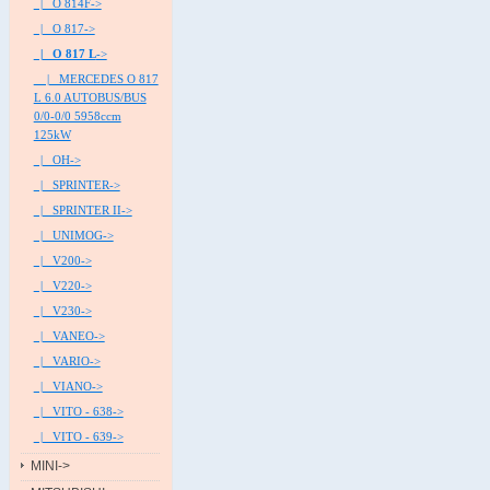
|_ O 814F->
|_ O 817->
|_ O 817 L
->
|_ MERCEDES O 817
L 6.0 AUTOBUS/BUS
0/0-0/0 5958ccm
125kW
|_ OH->
|_ SPRINTER->
|_ SPRINTER II->
|_ UNIMOG->
|_ V200->
|_ V220->
|_ V230->
|_ VANEO->
|_ VARIO->
|_ VIANO->
|_ VITO - 638->
|_ VITO - 639->
MINI->