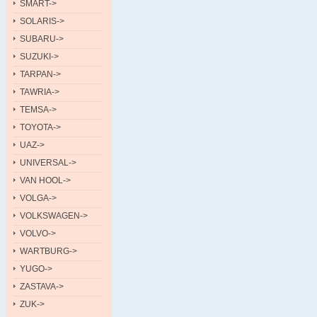
SMART->
SOLARIS->
SUBARU->
SUZUKI->
TARPAN->
TAWRIA->
TEMSA->
TOYOTA->
UAZ->
UNIVERSAL->
VAN HOOL->
VOLGA->
VOLKSWAGEN->
VOLVO->
WARTBURG->
YUGO->
ZASTAVA->
ZUK->