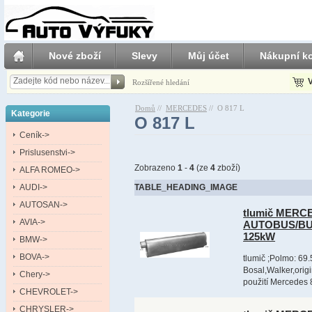
Nové zboží
Slevy
Můj účet
Nákupní ko
V
Rozšířené hledání
Domů
//
MERCEDES
//
O 817 L
Kategorie
O 817 L
Ceník->
Prislusenstvi->
Zobrazeno
1
-
4
(ze
4
zboží)
ALFA ROMEO->
AUDI->
TABLE_HEADING_IMAGE
AUTOSAN->
tlumič MERCE
AVIA->
AUTOBUS/BUS
125kW
BMW->
BOVA->
tlumič ;Polmo: 69.
Bosal,Walker,orig
Chery->
použití Mercedes
CHEVROLET->
CHRYSLER->