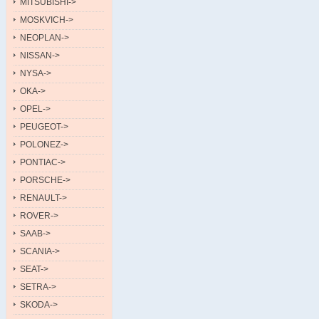
MITSUBISHI->
MOSKVICH->
NEOPLAN->
NISSAN->
NYSA->
OKA->
OPEL->
PEUGEOT->
POLONEZ->
PONTIAC->
PORSCHE->
RENAULT->
ROVER->
SAAB->
SCANIA->
SEAT->
SETRA->
SKODA->