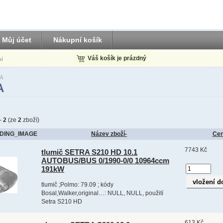
Můj účet
Nákupní košík
Váš košík je prázdný
ní
A
A
-
2
(ze
2
zboží)
DING_IMAGE
Název zboží-
Ce
7743 Kč
tlumič SETRA S210 HD 10.1
AUTOBUS/BUS 0/1990-0/0 10964ccm
191kW
tlumič ;Polmo: 79.09 ; kódy
Bosal,Walker,original…: NULL, NULL, použití
Setra S210 HD
613 Kč