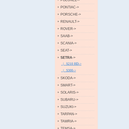
POLONEZ->
PONTIAC->
PORSCHE->
RENAULT->
ROVER->
SAAB->
SCANIA->
SEAT->
SETRA
->
|_ S210 HD->
|_ S300->
SKODA->
SMART->
SOLARIS->
SUBARU->
SUZUKI->
TARPAN->
TAWRIA->
TEMSA->