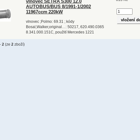
vlnovec SETRA S300 12.0
AUTOBUS/BUS 8/1991-1/2002
11967ccm 220kW
vlnovec ;Polmo: 69.31 ; kódy
Bosal,Walker,original…: 50217, 620.490.0365
8.341.000.151C, použití Mercedes 1221
-
2
(ze
2
zboží)