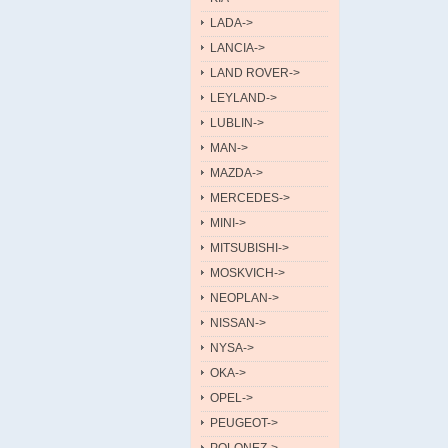
LADA->
LANCIA->
LAND ROVER->
LEYLAND->
LUBLIN->
MAN->
MAZDA->
MERCEDES->
MINI->
MITSUBISHI->
MOSKVICH->
NEOPLAN->
NISSAN->
NYSA->
OKA->
OPEL->
PEUGEOT->