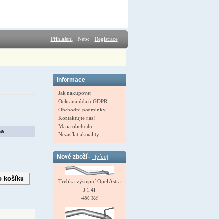
Přihlášení
Nebo
Registrace
Informace
Jak nakupovat
Ochrana údajů GDPR
Obchodní podmínky
Kontaktujte nás!
Mapa obchodu
na
Nezasílat aktuality
Nové zboží -
[více]
Trubka výstupní Opel Astra
J 1.4i
480 Kč