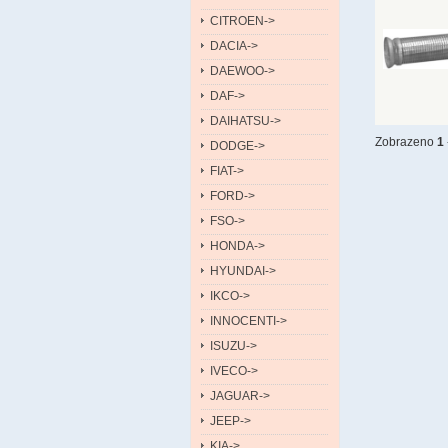
CITROEN->
DACIA->
DAEWOO->
DAF->
DAIHATSU->
Zobrazeno
1
DODGE->
FIAT->
FORD->
FSO->
HONDA->
HYUNDAI->
IKCO->
INNOCENTI->
ISUZU->
IVECO->
JAGUAR->
JEEP->
KIA->