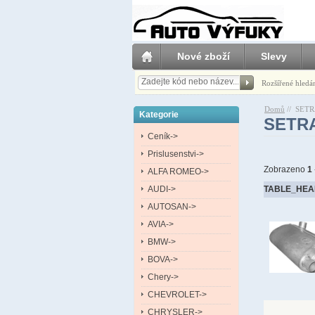
Nové zboží
Slevy
Rozšířené hledá
Domů
//
SETR
Kategorie
SETR
Ceník->
Prislusenstvi->
Zobrazeno
1
ALFA ROMEO->
AUDI->
TABLE_HEA
AUTOSAN->
AVIA->
BMW->
BOVA->
Chery->
CHEVROLET->
CHRYSLER->