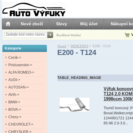
Nové zboží
Slevy
Můj účet
Nákupní ko
V
Rozšířené hledání
Domů
//
MERCEDES
//
E200 - T124
Kategorie
E200 - T124
Ceník->
Prislusenstvi->
ALFA ROMEO->
TABLE_HEADING_IMAGE
AUDI->
AUTOSAN->
Výfuk konco
T124 2.0 KOMB
AVIA->
1998ccm 100k
BMW->
Tlumič koncový ;P
BOVA->
Bosal,Walker,ori
Chery->
1244901721 1244
85-96 2.0-3.0...
CHEVROLET->
CHRYSLER->