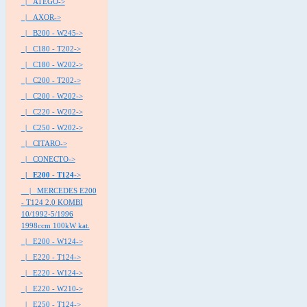
|_ ATEGO->
|_ AXOR->
|_ B200 - W245->
|_ C180 - T202->
|_ C180 - W202->
|_ C200 - T202->
|_ C200 - W202->
|_ C220 - W202->
|_ C250 - W202->
|_ CITARO->
|_ CONECTO->
|_ E200 - T124
->
|_ MERCEDES E200
- T124 2.0 KOMBI
10/1992-5/1996
1998ccm 100kW kat.
|_ E200 - W124->
|_ E220 - T124->
|_ E220 - W124->
|_ E220 - W210->
|_ E250 - T124->