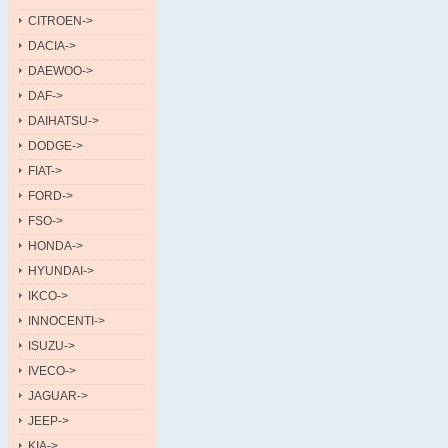
CITROEN->
DACIA->
DAEWOO->
DAF->
DAIHATSU->
DODGE->
FIAT->
FORD->
FSO->
HONDA->
HYUNDAI->
IKCO->
INNOCENTI->
ISUZU->
IVECO->
JAGUAR->
JEEP->
KIA->