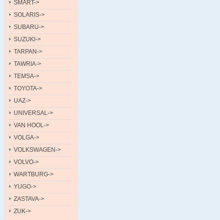
SMART->
SOLARIS->
SUBARU->
SUZUKI->
TARPAN->
TAWRIA->
TEMSA->
TOYOTA->
UAZ->
UNIVERSAL->
VAN HOOL->
VOLGA->
VOLKSWAGEN->
VOLVO->
WARTBURG->
YUGO->
ZASTAVA->
ZUK->