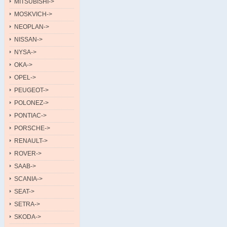
MITSUBISHI->
MOSKVICH->
NEOPLAN->
NISSAN->
NYSA->
OKA->
OPEL->
PEUGEOT->
POLONEZ->
PONTIAC->
PORSCHE->
RENAULT->
ROVER->
SAAB->
SCANIA->
SEAT->
SETRA->
SKODA->