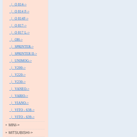
|_ O 814->
|_ O 814 F->
|_ O 814F->
|_ O 817->
|_ O 817 L->
|_ OH->
|_ SPRINTER->
|_ SPRINTER II->
|_ UNIMOG->
|_ V200->
|_ V220->
|_ V230->
|_ VANEO->
|_ VARIO->
|_ VIANO->
|_ VITO - 638->
|_ VITO - 639->
MINI->
MITSUBISHI->