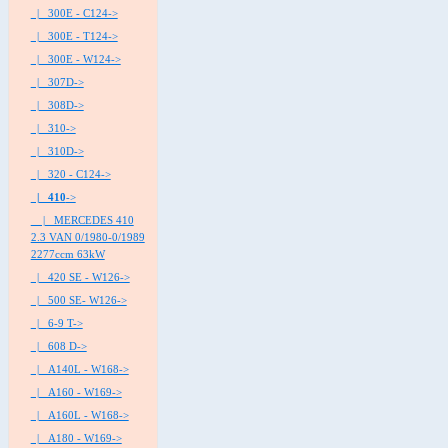
|_ 300E - C124->
|_ 300E - T124->
|_ 300E - W124->
|_ 307D->
|_ 308D->
|_ 310->
|_ 310D->
|_ 320 - C124->
|_ 410
->
|_ MERCEDES 410
2.3 VAN 0/1980-0/1989
2277ccm 63kW
|_ 420 SE - W126->
|_ 500 SE- W126->
|_ 6-9 T->
|_ 608 D->
|_ A140L - W168->
|_ A160 - W169->
|_ A160L - W168->
|_ A180 - W169->