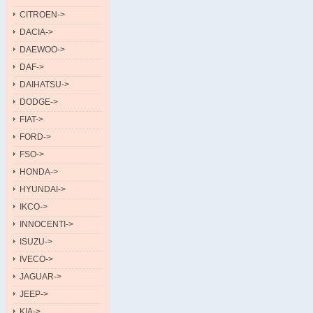
CITROEN->
DACIA->
DAEWOO->
DAF->
DAIHATSU->
DODGE->
FIAT->
FORD->
FSO->
HONDA->
HYUNDAI->
IKCO->
INNOCENTI->
ISUZU->
IVECO->
JAGUAR->
JEEP->
KIA->