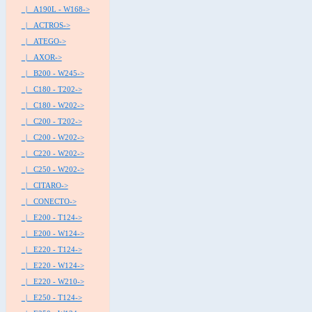
|_ A190L - W168->
|_ ACTROS->
|_ ATEGO->
|_ AXOR->
|_ B200 - W245->
|_ C180 - T202->
|_ C180 - W202->
|_ C200 - T202->
|_ C200 - W202->
|_ C220 - W202->
|_ C250 - W202->
|_ CITARO->
|_ CONECTO->
|_ E200 - T124->
|_ E200 - W124->
|_ E220 - T124->
|_ E220 - W124->
|_ E220 - W210->
|_ E250 - T124->