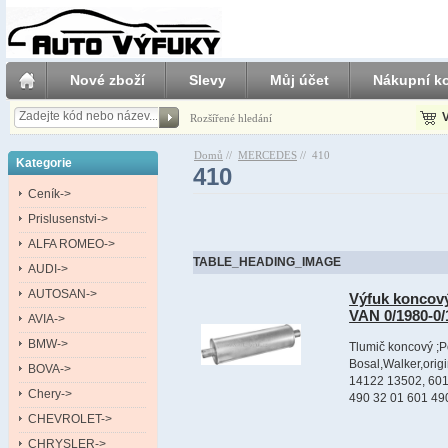
Nové zboží
Slevy
Můj účet
Nákupní ko
V
Rozšířené hledání
Domů
//
MERCEDES
//
410
Kategorie
410
Ceník->
Prislusenstvi->
ALFA ROMEO->
TABLE_HEADING_IMAGE
AUDI->
AUTOSAN->
Výfuk koncov
VAN 0/1980-0
AVIA->
BMW->
Tlumič koncový ;P
Bosal,Walker,ori
BOVA->
14122 13502, 601
Chery->
490 32 01 601 490
CHEVROLET->
CHRYSLER->