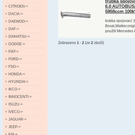
trubka spojo
6.0 AUTOBUS/
CITROEN->
5958ccm 100
DACIA->
trubka spojovací ;
DAEWOO->
Bosal,Walker,orig
DAF->
použití Mercedes
DAIHATSU->
Zobrazeno
1
-
2
(ze
2
zboží)
DODGE->
FIAT->
FORD->
FSO->
HONDA->
HYUNDAI->
IKCO->
INNOCENTI->
ISUZU->
IVECO->
JAGUAR->
JEEP->
KIA->