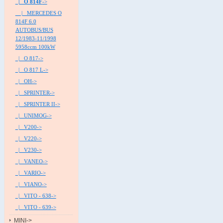
|_ O 814F
->
|_ MERCEDES O
814F 6.0
AUTOBUS/BUS
12/1983-11/1998
5958ccm 100kW
|_ O 817->
|_ O 817 L->
|_ OH->
|_ SPRINTER->
|_ SPRINTER II->
|_ UNIMOG->
|_ V200->
|_ V220->
|_ V230->
|_ VANEO->
|_ VARIO->
|_ VIANO->
|_ VITO - 638->
|_ VITO - 639->
MINI->