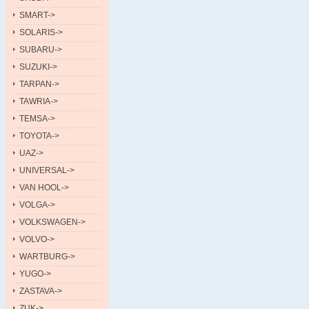
SMART->
SOLARIS->
SUBARU->
SUZUKI->
TARPAN->
TAWRIA->
TEMSA->
TOYOTA->
UAZ->
UNIVERSAL->
VAN HOOL->
VOLGA->
VOLKSWAGEN->
VOLVO->
WARTBURG->
YUGO->
ZASTAVA->
ZUK->