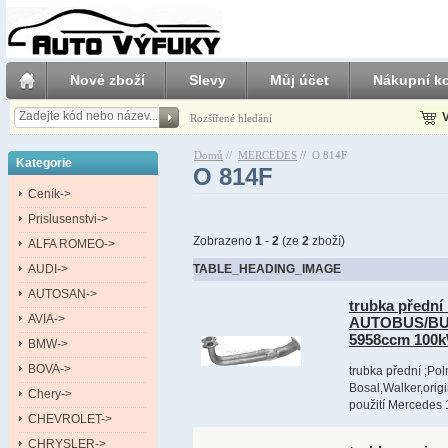
Nové zboží
Slevy
Můj účet
Nákupní ko
V
Rozšířené hledání
Domů
//
MERCEDES
//
O 814F
Kategorie
O 814F
Ceník->
Prislusenstvi->
Zobrazeno
1
-
2
(ze
2
zboží)
ALFA ROMEO->
AUDI->
TABLE_HEADING_IMAGE
AUTOSAN->
trubka předn
AVIA->
AUTOBUS/BUS
5958ccm 100
BMW->
BOVA->
trubka přední ;Pol
Bosal,Walker,orig
Chery->
použití Mercedes
CHEVROLET->
CHRYSLER->