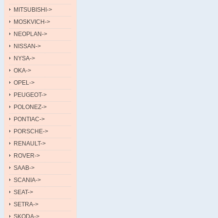
MITSUBISHI->
MOSKVICH->
NEOPLAN->
NISSAN->
NYSA->
OKA->
OPEL->
PEUGEOT->
POLONEZ->
PONTIAC->
PORSCHE->
RENAULT->
ROVER->
SAAB->
SCANIA->
SEAT->
SETRA->
SKODA->