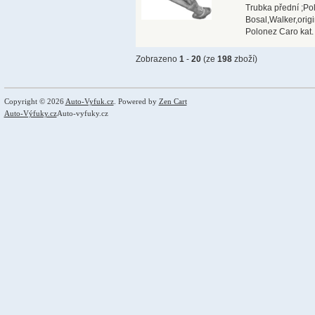
Trubka přední ;Po
Bosal,Walker,orig
Polonez Caro kat.
Zobrazeno
1
-
20
(ze
198
zboží)
Copyright © 2026
Auto-Vyfuk.cz
. Powered by
Zen Cart
Auto-Výfuky.cz
Auto-vyfuky.cz