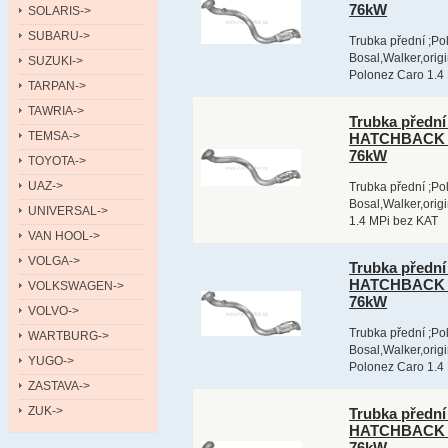
76kW
SOLARIS->
SUBARU->
Trubka přední ;Po
Bosal,Walker,orig
SUZUKI->
Polonez Caro 1.4
TARPAN->
TAWRIA->
Trubka předn
TEMSA->
HATCHBACK 0
76kW
TOYOTA->
UAZ->
Trubka přední ;Po
Bosal,Walker,origi
UNIVERSAL->
1.4 MPi bez KAT
VAN HOOL->
VOLGA->
Trubka předn
HATCHBACK 0
VOLKSWAGEN->
76kW
VOLVO->
Trubka přední ;Po
WARTBURG->
Bosal,Walker,orig
YUGO->
Polonez Caro 1.4
ZASTAVA->
ZUK->
Trubka předn
HATCHBACK 0
76kW