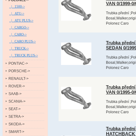
POLONEZ
->
VAN 0/1999-0
|_ 1500->
Trubka přední ;Po
|_ ATU->
Bosal,Walker,orig
|_ ATU PLUS->
Polonez Caro
|_ CARGO->
|_ CARO->
|_ CARO PLUS->
Trubka před
SEDAN 0/1999
|_ TRUCK->
|_ TRUCK PLUS->
Trubka přední ;Po
Bosal,Walker,orig
PONTIAC->
Polonez Caro
PORSCHE->
RENAULT->
ROVER->
Trubka před
VAN 0/1995-0
SAAB->
SCANIA->
Trubka přední ;Po
Bosal,Walker,orig
SEAT->
Polonez Caro
SETRA->
SKODA->
Trubka předn
SMART->
HATCHBACK 0