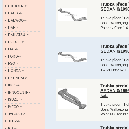
Trubka předn
CITROEN->
SEDAN 0/1996
DACIA->
Trubka přední ;Po
DAEWOO->
Bosal,Walker,orig
DAF->
Polonez Caro 1.4
DAIHATSU->
DODGE->
Trubka předn
FIAT->
SEDAN 0/1996
FORD->
Trubka přední ;Po
FSO->
Bosal,Walker,origi
1.4 MPi bez KAT
HONDA->
HYUNDAI->
IKCO->
Trubka předn
SEDAN 0/1996
INNOCENTI->
kat.
ISUZU->
Trubka přední ;Po
IVECO->
Bosal,Walker,orig
JAGUAR->
Polonez Caro kat.
JEEP->
Trubka předn
KIA->