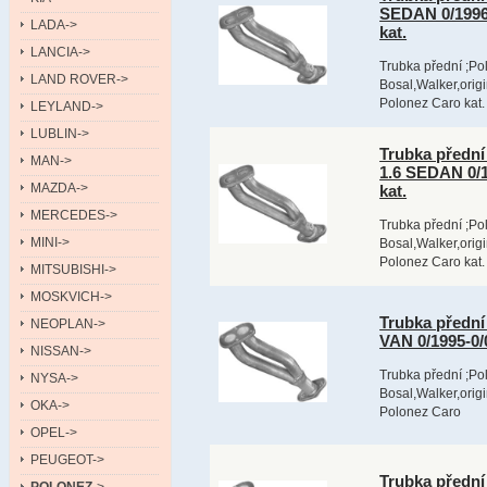
SEDAN 0/1996
LADA->
kat.
LANCIA->
Trubka přední ;Po
LAND ROVER->
Bosal,Walker,orig
Polonez Caro kat.
LEYLAND->
LUBLIN->
Trubka před
MAN->
1.6 SEDAN 0/
MAZDA->
kat.
MERCEDES->
Trubka přední ;Po
MINI->
Bosal,Walker,orig
Polonez Caro kat.
MITSUBISHI->
MOSKVICH->
Trubka před
NEOPLAN->
VAN 0/1995-0
NISSAN->
Trubka přední ;Po
NYSA->
Bosal,Walker,orig
OKA->
Polonez Caro
OPEL->
PEUGEOT->
Trubka před