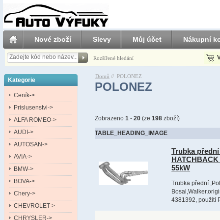
Nové zboží
Slevy
Můj účet
Nákupní ko
V
Rozšířené hledání
Domů
//
POLONEZ
Kategorie
POLONEZ
Ceník->
Prislusenstvi->
Zobrazeno
1
-
20
(ze
198
zboží)
ALFA ROMEO->
AUDI->
TABLE_HEADING_IMAGE
AUTOSAN->
Trubka předn
AVIA->
HATCHBACK 0
55kW
BMW->
BOVA->
Trubka přední ;Po
Bosal,Walker,ori
Chery->
4381392, použití 
CHEVROLET->
CHRYSLER->