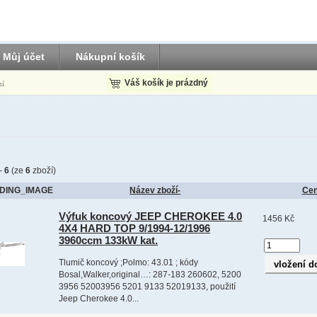
Můj účet
Nákupní košík
Váš košík je prázdný
ní
-
6
(ze
6
zboží)
DING_IMAGE
Název zboží-
Ce
Výfuk koncový JEEP CHEROKEE 4.0
1456 Kč
4X4 HARD TOP 9/1994-12/1996
3960ccm 133kW kat.
Tlumič koncový ;Polmo: 43.01 ; kódy
Bosal,Walker,original…: 287-183 260602, 5200
3956 52003956 5201 9133 52019133, použití
Jeep Cherokee 4.0...