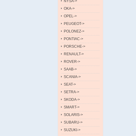
NYSA->
OKA->
OPEL->
PEUGEOT->
POLONEZ->
PONTIAC->
PORSCHE->
RENAULT->
ROVER->
SAAB->
SCANIA->
SEAT->
SETRA->
SKODA->
SMART->
SOLARIS->
SUBARU->
SUZUKI->