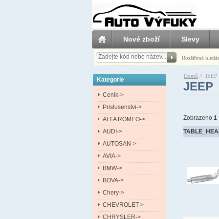
Nové zboží
Slevy
Rozšířené hledá
Domů
//
JEEP
Kategorie
JEEP
Ceník->
Prislusenstvi->
Zobrazeno
1
ALFA ROMEO->
AUDI->
TABLE_HEA
AUTOSAN->
AVIA->
BMW->
BOVA->
Chery->
CHEVROLET->
CHRYSLER->