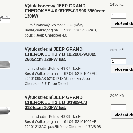
1456 Kč
Výfuk koncový JEEP GRAND
CHEROKEE 4.0 9/1995-0/1998 3960ccm
130kW
Tlumič koncový ;Polmo: 43.08 ; kódy
Bosal,Walker,original…: 5335, 53054502AD,
použití Jeep Cherokee 4.0
Výfuk střední JEEP GRAND
2020 Kč
CHEROKEE II 2.7 D 10/2001-9/2005
2685ccm 120kW kat.
Tlumič střední ;Polmo: 43.07 ; kódy
Bosal,Walker,original…: 62.06, 52101043AC
52101095AB 52101213AC, použití Jeep
Cherokee 2.7 Turbo Diesel...
2020 Kč
Výfuk střední JEEP GRAND
CHEROKEE II 3.1 D 0/1999-0/0
3124ccm 103kW kat.
Tlumič střední ;Polmo: 43.09 ; kódy
Bosal,Walker,original…: 61.06, 52101095AB
52101213AC, použití Jeep Cherokee 4.7 V8 98-