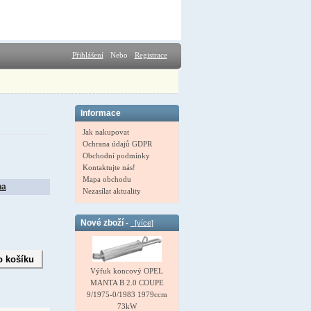
Přihlášení
Nebo
Registrace
Informace
Jak nakupovat
Ochrana údajů GDPR
Obchodní podmínky
Kontaktujte nás!
Mapa obchodu
na
Nezasílat aktuality
Nové zboží -
[více]
Výfuk koncový OPEL
MANTA B 2.0 COUPE
9/1975-0/1983 1979ccm
73kW