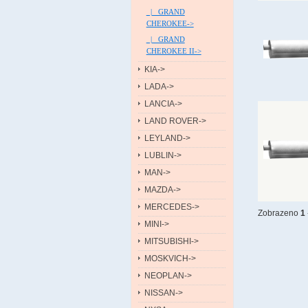
|_ GRAND
CHEROKEE->
|_ GRAND
CHEROKEE II->
KIA->
LADA->
LANCIA->
LAND ROVER->
LEYLAND->
LUBLIN->
MAN->
MAZDA->
MERCEDES->
Zobrazeno
1
MINI->
MITSUBISHI->
MOSKVICH->
NEOPLAN->
NISSAN->