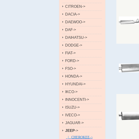
CITROEN->
DACIA->
DAEWOO->
DAF->
DAIHATSU->
DODGE->
FIAT->
FORD->
FSO->
HONDA->
HYUNDAI->
IKCO->
INNOCENTI->
ISUZU->
IVECO->
JAGUAR->
JEEP
->
|_ CHEROKEE->