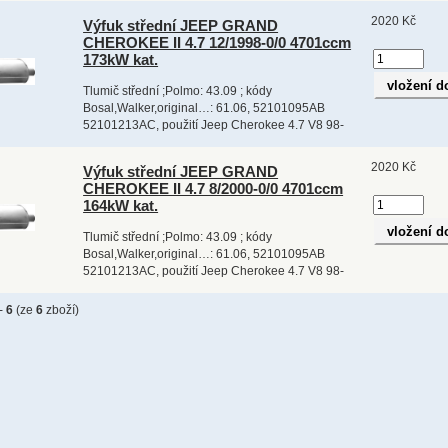
2020 Kč
Výfuk střední JEEP GRAND
CHEROKEE II 4.7 12/1998-0/0 4701ccm
173kW kat.
Tlumič střední ;Polmo: 43.09 ; kódy
Bosal,Walker,original…: 61.06, 52101095AB
52101213AC, použití Jeep Cherokee 4.7 V8 98-
2020 Kč
Výfuk střední JEEP GRAND
CHEROKEE II 4.7 8/2000-0/0 4701ccm
164kW kat.
Tlumič střední ;Polmo: 43.09 ; kódy
Bosal,Walker,original…: 61.06, 52101095AB
52101213AC, použití Jeep Cherokee 4.7 V8 98-
-
6
(ze
6
zboží)