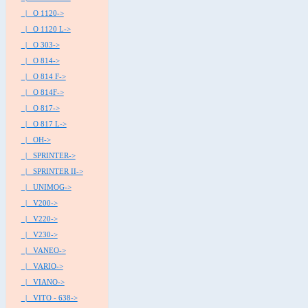
|_ O 1120->
|_ O 1120 L->
|_ O 303->
|_ O 814->
|_ O 814 F->
|_ O 814F->
|_ O 817->
|_ O 817 L->
|_ OH->
|_ SPRINTER->
|_ SPRINTER II->
|_ UNIMOG->
|_ V200->
|_ V220->
|_ V230->
|_ VANEO->
|_ VARIO->
|_ VIANO->
|_ VITO - 638->