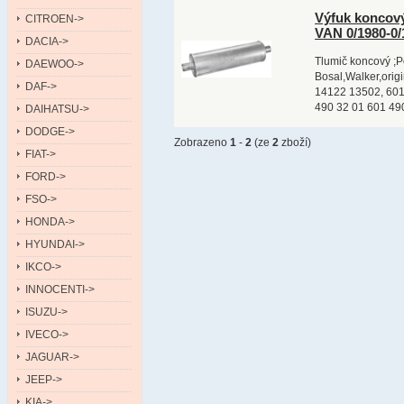
Výfuk koncov
CITROEN->
VAN 0/1980-0
DACIA->
Tlumič koncový ;P
DAEWOO->
Bosal,Walker,ori
DAF->
14122 13502, 601
490 32 01 601 490
DAIHATSU->
DODGE->
Zobrazeno
1
-
2
(ze
2
zboží)
FIAT->
FORD->
FSO->
HONDA->
HYUNDAI->
IKCO->
INNOCENTI->
ISUZU->
IVECO->
JAGUAR->
JEEP->
KIA->