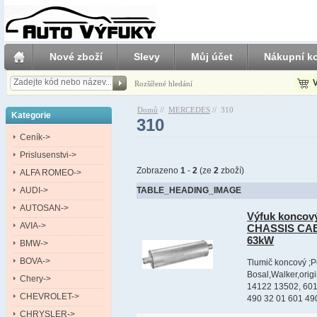
Nové zboží
Slevy
Můj účet
Nákupní ko
V
Rozšířené hledání
Domů
//
MERCEDES
//
310
Kategorie
310
Ceník->
Prislusenstvi->
Zobrazeno
1
-
2
(ze
2
zboží)
ALFA ROMEO->
AUDI->
TABLE_HEADING_IMAGE
AUTOSAN->
Výfuk koncov
AVIA->
CHASSIS CAB 
63kW
BMW->
BOVA->
Tlumič koncový ;P
Bosal,Walker,ori
Chery->
14122 13502, 601
CHEVROLET->
490 32 01 601 490
CHRYSLER->