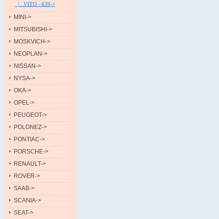
|_ VITO - 639->
MINI->
MITSUBISHI->
MOSKVICH->
NEOPLAN->
NISSAN->
NYSA->
OKA->
OPEL->
PEUGEOT->
POLONEZ->
PONTIAC->
PORSCHE->
RENAULT->
ROVER->
SAAB->
SCANIA->
SEAT->