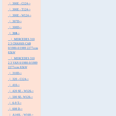
|_ 300E - C124->
|_ 300E - T124->
|_ 300E - W124->
|_ 307D->
|_ 308D->
|_ 310
->
|_ MERCEDES 310
2.3 CHASSIS CAB
0/1980-0/1989 2277ccm
63kW
|_ MERCEDES 310
2.3 VAN 0/1980-0/1989
2277ccm 63kW
|_ 310D->
|_ 320 - C124->
|_ 410->
|_ 420 SE - W126->
|_ 500 SE- W126->
|_ 6-9 T->
|_ 608 D->
|_ A140L - W168->