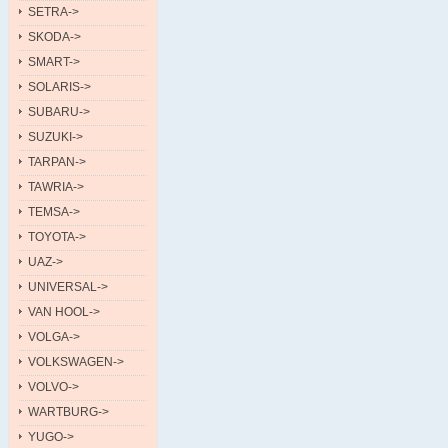
SETRA->
SKODA->
SMART->
SOLARIS->
SUBARU->
SUZUKI->
TARPAN->
TAWRIA->
TEMSA->
TOYOTA->
UAZ->
UNIVERSAL->
VAN HOOL->
VOLGA->
VOLKSWAGEN->
VOLVO->
WARTBURG->
YUGO->