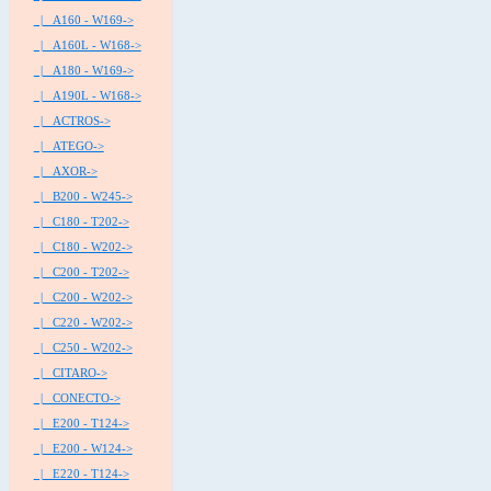
|_ A160 - W169->
|_ A160L - W168->
|_ A180 - W169->
|_ A190L - W168->
|_ ACTROS->
|_ ATEGO->
|_ AXOR->
|_ B200 - W245->
|_ C180 - T202->
|_ C180 - W202->
|_ C200 - T202->
|_ C200 - W202->
|_ C220 - W202->
|_ C250 - W202->
|_ CITARO->
|_ CONECTO->
|_ E200 - T124->
|_ E200 - W124->
|_ E220 - T124->