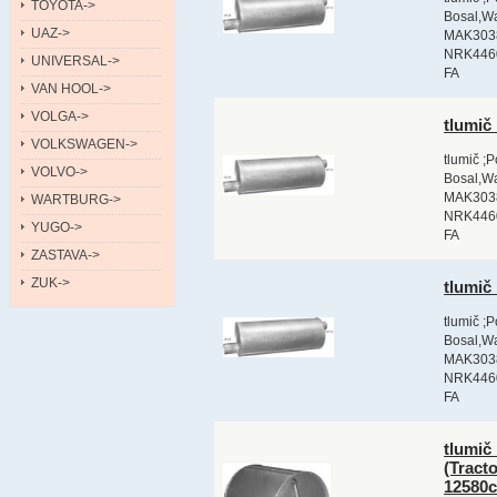
TOYOTA->
Bosal,Wa
UAZ->
MAK303
NRK4460
UNIVERSAL->
FA
VAN HOOL->
VOLGA->
tlumič
VOLKSWAGEN->
tlumič ;
VOLVO->
Bosal,Wa
MAK303
WARTBURG->
NRK4460
YUGO->
FA
ZASTAVA->
ZUK->
tlumič
tlumič ;
Bosal,Wa
MAK303
NRK4460
FA
tlumič
(Tract
12580