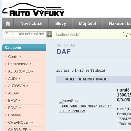
Nové zboží
Slevy
Můj účet
Nákupní ko
V
Rozšířené hledání
Domů
//
DAF
Kategorie
DAF
Ceník->
Prislusenstvi->
Zobrazeno
1
-
20
(ze
93
zboží)
ALFA ROMEO->
AUDI->
TABLE_HEADING_IMAGE
AUTOSAN->
tlumič
AVIA->
1300/1
0/0-0/
BMW->
BOVA->
tlumič ;
Bosal,Wa
Chery->
1726435
CHEVROLET->
1700/190
CHRYSLER->