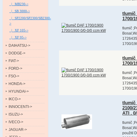
|_ MB230->
|_ SB 3000->
tlumič
1700/1
|_ SP2200/SP2300/SB2300-
>
tlumič ;
|_ XF 105->
Bosal,Wa
|_ XF 95->
1726435
1700/190
DAIHATSU->
DODGE->
tlumič
FIAT->
1700/1
FORD->
tlumič ;
FSO->
Bosal,Wa
1726435
HONDA->
1700/190
HYUNDAI->
IKCO->
tlumič
INNOCENTI->
2100/2
ATI . 
ISUZU->
IVECO->
tlumič ;
Bosal,Wa
JAGUAR->
použití 