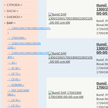
tlumič
CITROEN->
1300/1
DACIA->
0/0-0/
DAEWOO->
tlumič ;
DAF
->
Bosal,Wa
|_ 1300/1500/1700/1900/2100/2105-
1726435
>
1700/190
|_ 1700/1900->
|_ 2100/2105/2300/2305/FA
tlumič
2205->
1300/1
0/0-0/
|_ 2100/2105/2300/2500/2505/2700
ATI->
tlumič ;
|_ 45->
Bosal,Wa
1726435
|_ 95 XF->
1700/190
|_ CF 75->
|_ CF 85->
tlumič
|_ EUROPA->
1700/1
|_ FAT 2205/2600
DKA->
tlumič ;
Bosal,Wa
|_ LF 45->
1726435
|_ LF 55->
1700/190