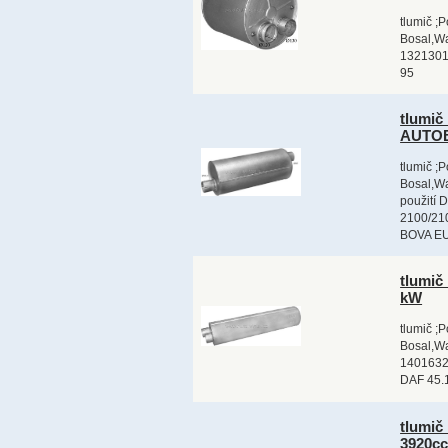
tlumič ;
Bosal,Wa
1321301
95
tlumi
AUTOB
tlumič ;
Bosal,Wa
použití 
2100/210
BOVA E
tlumič
kW
tlumič ;
Bosal,Wa
1401632
DAF 45.
tlumič
3920c