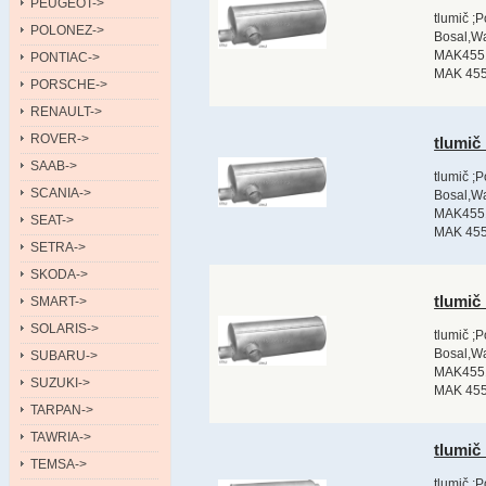
PEUGEOT->
tlumič ;
POLONEZ->
Bosal,Wa
MAK4551
PONTIAC->
MAK 4551
PORSCHE->
RENAULT->
ROVER->
tlumič
SAAB->
tlumič ;
SCANIA->
Bosal,Wa
MAK4551
SEAT->
MAK 4551
SETRA->
SKODA->
tlumič
SMART->
SOLARIS->
tlumič ;
Bosal,Wa
SUBARU->
MAK4551
SUZUKI->
MAK 4551
TARPAN->
TAWRIA->
tlumič
TEMSA->
tlumič ;