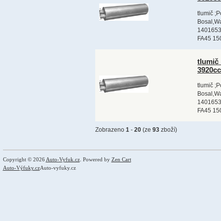
tlumič ;
Bosal,Wa
1401653,
FA45 15
tlumič
3920c
tlumič ;
Bosal,Wa
1401653,
FA45 15
Zobrazeno
1
-
20
(ze
93
zboží)
Copyright © 2026
Auto-Vyfuk.cz
. Powered by
Zen Cart
Auto-Výfuky.cz
Auto-vyfuky.cz