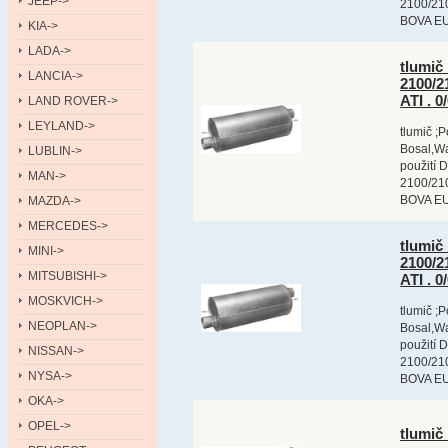
JEEP->
2100/210
BOVA E
KIA->
LADA->
tlumič
LANCIA->
2100/2
ATI . 
LAND ROVER->
LEYLAND->
tlumič ;
Bosal,Wa
LUBLIN->
použití 
MAN->
2100/210
BOVA E
MAZDA->
MERCEDES->
tlumič
MINI->
2100/2
MITSUBISHI->
ATI . 
MOSKVICH->
tlumič ;
NEOPLAN->
Bosal,Wa
použití 
NISSAN->
2100/210
NYSA->
BOVA E
OKA->
OPEL->
tlumič