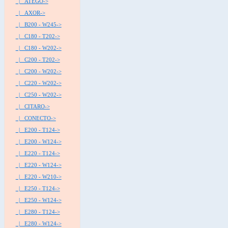
|_ ATEGO->
|_ AXOR->
|_ B200 - W245->
|_ C180 - T202->
|_ C180 - W202->
|_ C200 - T202->
|_ C200 - W202->
|_ C220 - W202->
|_ C250 - W202->
|_ CITARO->
|_ CONECTO->
|_ E200 - T124->
|_ E200 - W124->
|_ E220 - T124->
|_ E220 - W124->
|_ E220 - W210->
|_ E250 - T124->
|_ E250 - W124->
|_ E280 - T124->
|_ E280 - W124->