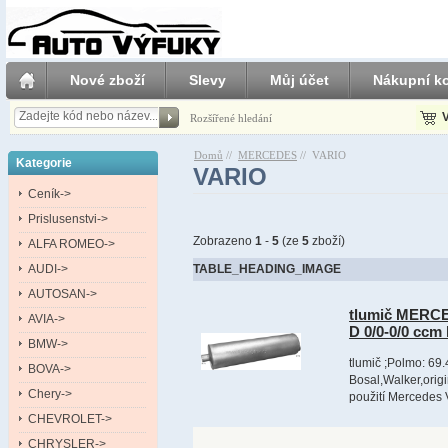
Nové zboží
Slevy
Můj účet
Nákupní ko
V
Rozšířené hledání
Domů
//
MERCEDES
//
VARIO
Kategorie
VARIO
Ceník->
Prislusenstvi->
Zobrazeno
1
-
5
(ze
5
zboží)
ALFA ROMEO->
AUDI->
TABLE_HEADING_IMAGE
AUTOSAN->
tlumič MERCE
AVIA->
D 0/0-0/0 ccm
BMW->
tlumič ;Polmo: 69.
BOVA->
Bosal,Walker,orig
Chery->
použití Mercedes 
CHEVROLET->
CHRYSLER->