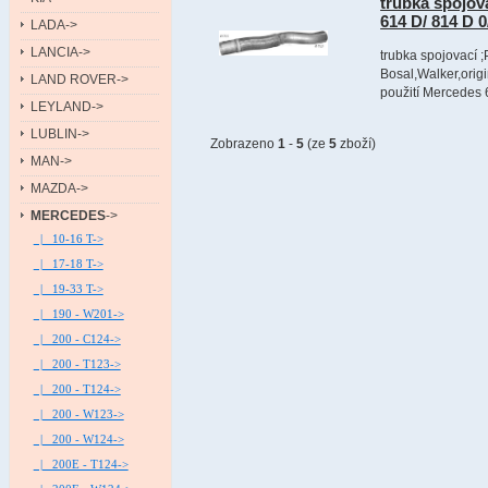
trubka spoj
614 D/ 814 D 
LADA->
LANCIA->
trubka spojovací ;
Bosal,Walker,ori
LAND ROVER->
použití Mercedes
LEYLAND->
LUBLIN->
Zobrazeno
1
-
5
(ze
5
zboží)
MAN->
MAZDA->
MERCEDES
->
|_ 10-16 T->
|_ 17-18 T->
|_ 19-33 T->
|_ 190 - W201->
|_ 200 - C124->
|_ 200 - T123->
|_ 200 - T124->
|_ 200 - W123->
|_ 200 - W124->
|_ 200E - T124->