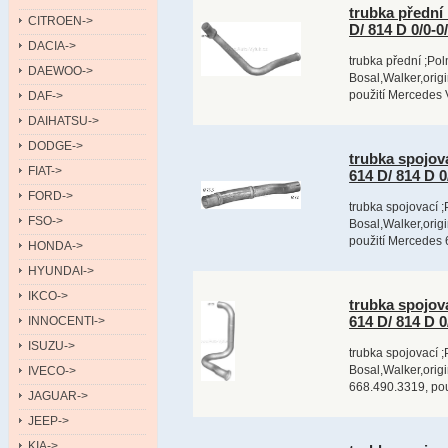
trubka předn
CITROEN->
D/ 814 D 0/0-
DACIA->
trubka přední ;Pol
DAEWOO->
Bosal,Walker,orig
použití Mercedes 
DAF->
DAIHATSU->
DODGE->
trubka spoj
FIAT->
614 D/ 814 D 
FORD->
trubka spojovací ;
FSO->
Bosal,Walker,orig
použití Mercedes
HONDA->
HYUNDAI->
IKCO->
trubka spoj
614 D/ 814 D 
INNOCENTI->
ISUZU->
trubka spojovací ;
Bosal,Walker,orig
IVECO->
668.490.3319, po
JAGUAR->
JEEP->
KIA->