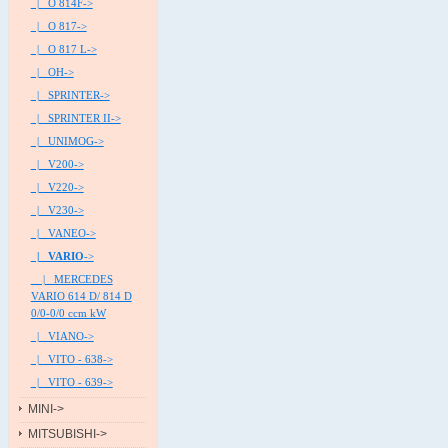
|_ O 814F->
|_ O 817->
|_ O 817 L->
|_ OH->
|_ SPRINTER->
|_ SPRINTER II->
|_ UNIMOG->
|_ V200->
|_ V220->
|_ V230->
|_ VANEO->
|_ VARIO
->
|_ MERCEDES
VARIO 614 D/ 814 D
0/0-0/0 ccm kW
|_ VIANO->
|_ VITO - 638->
|_ VITO - 639->
MINI->
MITSUBISHI->