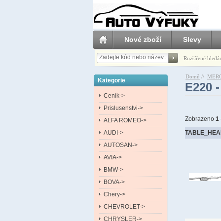
Nové zboží
Slevy
Rozšířené hledá
Domů
//
MER
Kategorie
E220 
Ceník->
Prislusenstvi->
Zobrazeno
1
ALFA ROMEO->
AUDI->
TABLE_HEA
AUTOSAN->
AVIA->
BMW->
BOVA->
Chery->
CHEVROLET->
CHRYSLER->