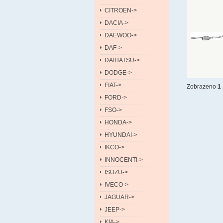
CITROEN->
DACIA->
DAEWOO->
DAF->
DAIHATSU->
DODGE->
FIAT->
Zobrazeno
1
FORD->
FSO->
HONDA->
HYUNDAI->
IKCO->
INNOCENTI->
ISUZU->
IVECO->
JAGUAR->
JEEP->
KIA->