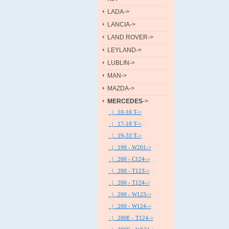
LADA->
LANCIA->
LAND ROVER->
LEYLAND->
LUBLIN->
MAN->
MAZDA->
MERCEDES
->
|_ 10-16 T->
|_ 17-18 T->
|_ 19-33 T->
|_ 190 - W201->
|_ 200 - C124->
|_ 200 - T123->
|_ 200 - T124->
|_ 200 - W123->
|_ 200 - W124->
|_ 200E - T124->