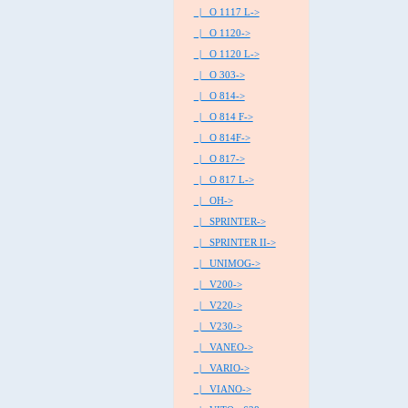
|_ O 1117 L->
|_ O 1120->
|_ O 1120 L->
|_ O 303->
|_ O 814->
|_ O 814 F->
|_ O 814F->
|_ O 817->
|_ O 817 L->
|_ OH->
|_ SPRINTER->
|_ SPRINTER II->
|_ UNIMOG->
|_ V200->
|_ V220->
|_ V230->
|_ VANEO->
|_ VARIO->
|_ VIANO->