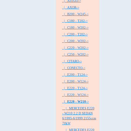
|_ ATEGO->
|_ AXOR->
|_ B200 - W245->
|_ C180 - T202->
|_ C180 - W202->
|_ C200 - T202->
|_ C200 - W202->
|_ C220 - W202->
|_ C250 - W202->
|_ CITARO->
|_ CONECTO->
|_ E200 - T124->
|_ E200 - W124->
|_ E220 - T124->
|_ E220 - W124->
|_ E220 - W210
->
|_ MERCEDES E220
- W210 2.2 D SEDAN
6/1995-6/1999 2155ccm
70kW
|_ MERCEDES E220