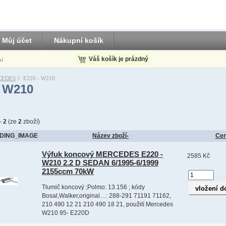
Můj účet
Nákupní košík
Váš košík je prázdný
ní
CEDES
//
E220 - W210
- W210
-
2
(ze
2
zboží)
DING_IMAGE
Název zboží-
Ce
Výfuk koncový MERCEDES E220 -
2585 Kč
W210 2.2 D SEDAN 6/1995-6/1999
2155ccm 70kW
Tlumič koncový ;Polmo: 13.156 ; kódy
Bosal,Walker,original…: 288-291 71191 71162,
210 490 12 21 210 490 18 21, použití Mercedes
W210 95- E220D