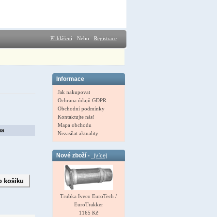
Přihlášení
Nebo
Registrace
Informace
Jak nakupovat
Ochrana údajů GDPR
Obchodní podmínky
Kontaktujte nás!
Mapa obchodu
na
Nezasílat aktuality
Nové zboží -
[více]
Trubka Iveco EuroTech /
EuroTrakker
1165 Kč