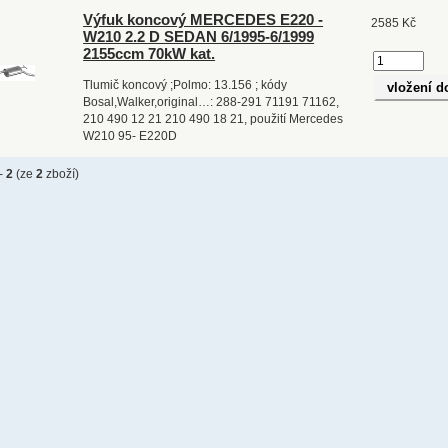
Výfuk koncový MERCEDES E220 -
2585 Kč
W210 2.2 D SEDAN 6/1995-6/1999
2155ccm 70kW kat.
Tlumič koncový ;Polmo: 13.156 ; kódy
Bosal,Walker,original…: 288-291 71191 71162,
210 490 12 21 210 490 18 21, použití Mercedes
W210 95- E220D
-
2
(ze
2
zboží)