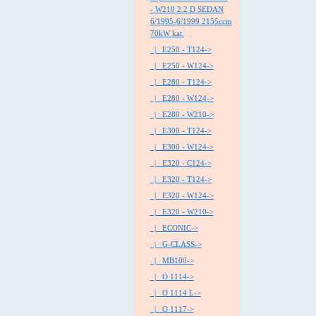
- W210 2.2 D SEDAN
6/1995-6/1999 2155ccm
70kW kat.
|_ E250 - T124->
|_ E250 - W124->
|_ E280 - T124->
|_ E280 - W124->
|_ E280 - W210->
|_ E300 - T124->
|_ E300 - W124->
|_ E320 - C124->
|_ E320 - T124->
|_ E320 - W124->
|_ E320 - W210->
|_ ECONIC->
|_ G-CLASS->
|_ MB100->
|_ O 1114->
|_ O 1114 L->
|_ O 1117->