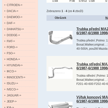
CITROEN->
DACIA->
Zobrazeno
1
-
4
(ze
4
zboží)
DAEWOO->
Obrázek
N
DAF->
Trubka přední MA
DAIHATSU->
6/1987-6/1988 199
DODGE->
Trubka přední ;Polmo: 1
FIAT->
Bosal,Walker,original…
FORD->
40-500A, použití Mazda
FSO->
HONDA->
Trubka střední M
HYUNDAI->
6/1987-6/1988 199
IKCO->
Trubka střední ;Polmo: 
INNOCENTI->
Bosal,Walker,original…
ISUZU->
F201-40-600 F202-40-6
IVECO->
JAGUAR->
Výfuk koncový M
6/1987-6/1988 199
JEEP->
KIA->