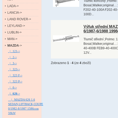
Tlumič koncový ;Polmo: 
Bosal,Walker,original
LADA->
F202-40-100A F202-40
LANCIA->
100D...
LAND ROVER->
LEYLAND->
Výfuk střední MA
6/1987-6/1988 199
LUBLIN->
MAN->
Tlumič střední ;Polmo: 1
Bosal,Walker,original…
MAZDA
->
40-400B FEB9-40-400C,
|_ 121->
12V...
|_ 2->
Zobrazeno
1
-
4
(ze
4
zboží)
|_ 3->
|_ 323->
|_ 323 F->
|_ 323 P->
|_ 6->
|_ 626
->
|_ MAZDA 626 1.6
SEDAN,LIFTBACK,COUPE
0/1982-8/1987 1586ccm
59kW