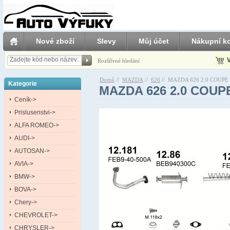
Nové zboží
Slevy
Můj účet
Nákupní ko
V
Rozšířené hledání
Domů
//
MAZDA
//
626
//
MAZDA 626 2.0 COUPE 6
Kategorie
MAZDA 626 2.0 COUPE
Ceník->
Prislusenstvi->
ALFA ROMEO->
AUDI->
AUTOSAN->
AVIA->
BMW->
BOVA->
Chery->
CHEVROLET->
CHRYSLER->