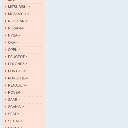
MITSUBISHI->
MOSKVICH->
NEOPLAN->
NISSAN->
NYSA->
OKA->
OPEL->
PEUGEOT->
POLONEZ->
PONTIAC->
PORSCHE->
RENAULT->
ROVER->
SAAB->
SCANIA->
SEAT->
SETRA->