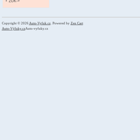
ZUK->
Copyright © 2026
Auto-Vyfuk.cz
. Powered by
Zen Cart
Auto-Výfuky.cz
Auto-vyfuky.cz