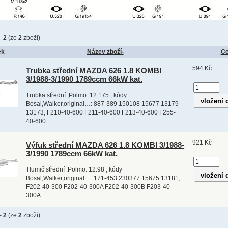
-
2
(ze
2
zboží)
ek
Název zboží-
C
594 Kč
Trubka střední MAZDA 626 1.8 KOMBI
3/1988-3/1990 1789ccm 66kW kat.
Trubka střední ;Polmo: 12.175 ; kódy
Bosal,Walker,original…: 887-389 150108 15677 13179
13173, F210-40-600 F211-40-600 F213-40-600 F255-
40-600...
921 Kč
Výfuk střední MAZDA 626 1.8 KOMBI 3/1988-
3/1990 1789ccm 66kW kat.
Tlumič střední ;Polmo: 12.98 ; kódy
Bosal,Walker,original…: 171-453 230377 15675 13181,
F202-40-300 F202-40-300A F202-40-300B F203-40-
300A...
-
2
(ze
2
zboží)