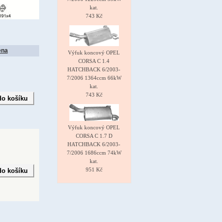
kat.
743 Kč
ena
Výfuk koncový OPEL
CORSA C 1.4
HATCHBACK 6/2003-
7/2006 1364ccm 66kW
kat.
743 Kč
Výfuk koncový OPEL
CORSA C 1.7 D
HATCHBACK 6/2003-
7/2006 1686ccm 74kW
kat.
951 Kč