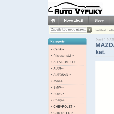
Nové zboží
Slevy
Rozšířené hledá
Domů
//
MAZ
Kategorie
MAZDA
Ceník->
kat.
Prislusenstvi->
ALFA ROMEO->
AUDI->
AUTOSAN->
AVIA->
BMW->
BOVA->
Chery->
CHEVROLET->
CHRYSLER->