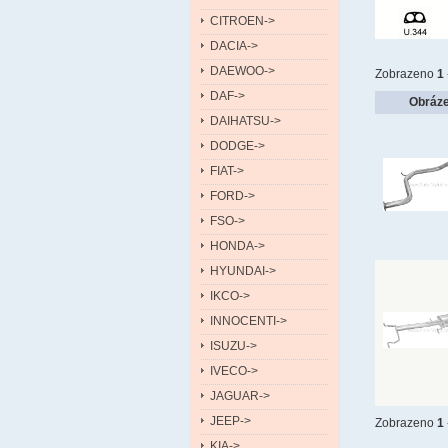
CITROEN->
DACIA->
DAEWOO->
Zobrazeno
1
DAF->
Obráz
DAIHATSU->
DODGE->
FIAT->
FORD->
FSO->
HONDA->
HYUNDAI->
IKCO->
INNOCENTI->
ISUZU->
IVECO->
JAGUAR->
JEEP->
Zobrazeno
1
KIA->