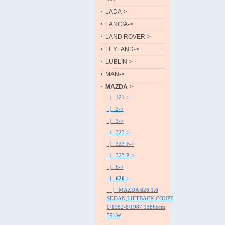
LADA->
LANCIA->
LAND ROVER->
LEYLAND->
LUBLIN->
MAN->
MAZDA
->
|_ 121->
|_ 2->
|_ 3->
|_ 323->
|_ 323 F->
|_ 323 P->
|_ 6->
|_ 626
->
|_ MAZDA 626 1.6
SEDAN,LIFTBACK,COUPE
0/1982-8/1987 1586ccm
59kW