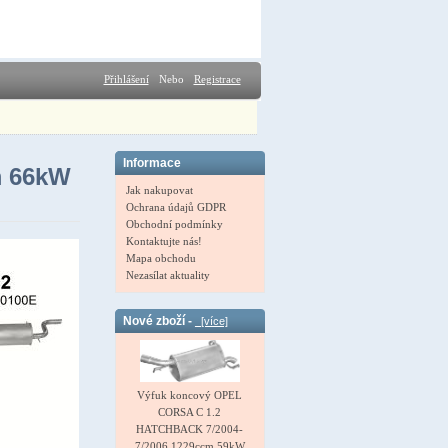
Přihlášení
Nebo
Registrace
Informace
m 66kW
Jak nakupovat
Ochrana údajů GDPR
Obchodní podmínky
Kontaktujte nás!
Mapa obchodu
Nezasílat aktuality
Nové zboží -
[více]
Výfuk koncový OPEL
CORSA C 1.2
HATCHBACK 7/2004-
7/2006 1229ccm 59kW