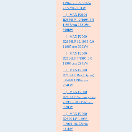
11967ccm 228-265-
272-294-301kW
|_ MAN F2000
D2866LF 12/1993-0/0
11967ccm 272-294-
309kW
|_ MAN F2000
D2866LF 12/1993-0/0
11967ccm 309kW
|_ MAN F2000
D2866LF 7/1995-0/0
11967ccm 294kW
|_ MAN F2000
D2866LF Bus (Tipper)
0/0-0/0 11967ccm
294kW
|_ MAN F2000
D2866LF Skříňový/Bus
7/1995-0/0 11967ccm
309kW
|_ MAN F2000
D2870 LF 0/1995-
0/2001 18273ccm
441kW