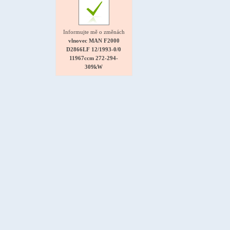
Informujte mě o změnách
vlnovec MAN F2000
D2866LF 12/1993-0/0
11967ccm 272-294-
309kW