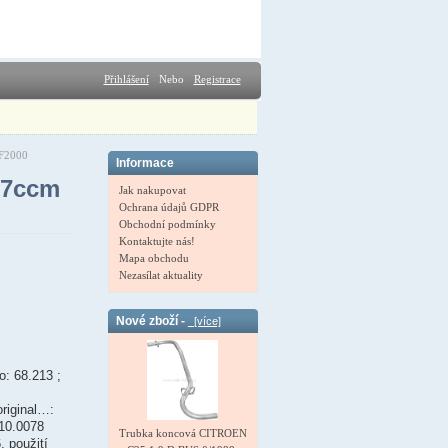
Přihlášení
Nebo
Registrace
F2000
Informace
67ccm
Jak nakupovat
Ochrana údajů GDPR
Obchodní podmínky
Kontaktujte nás!
Mapa obchodu
Nezasílat aktuality
Nové zboží -
[více]
o: 68.213 ;
original…:
10.0078
Trubka koncová CITROEN
, použití