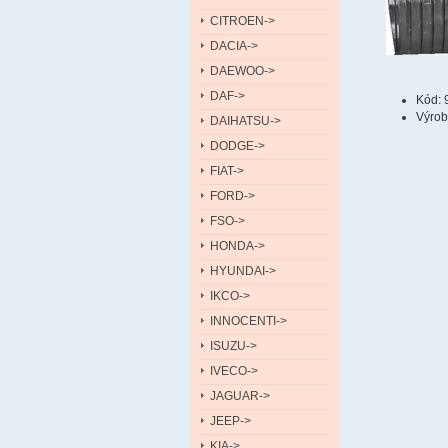
CITROEN->
DACIA->
DAEWOO->
DAF->
Kód: 
Výro
DAIHATSU->
DODGE->
FIAT->
FORD->
FSO->
HONDA->
HYUNDAI->
IKCO->
INNOCENTI->
ISUZU->
IVECO->
JAGUAR->
JEEP->
KIA->