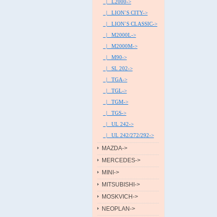
|_ L2000->
|_ LION`S CITY->
|_ LION`S CLASSIC->
|_ M2000L->
|_ M2000M->
|_ M90->
|_ SL 202->
|_ TGA->
|_ TGL->
|_ TGM->
|_ TGS->
|_ UL 242->
|_ UL 242/272/292->
MAZDA->
MERCEDES->
MINI->
MITSUBISHI->
MOSKVICH->
NEOPLAN->