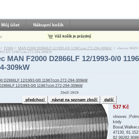
Můj účet
Nákupní košík
Váš košík je prázdný
ní
//
F2000
//
MAN F2000 D2866LF 12/1993-0/0 11967ccm 272-294-309kW
//
vlnovec MAN 
993-0/0 11967ccm 272-294-309kW
ec MAN F2000 D2866LF 12/1993-0/0 119
94-309kW
2866LF 12/1993-0/0 11967ccm 272-294-309kW
Zboží 19/19
předchozí
návrat na seznam zboží
další
537 Kč
vlnovec ;Polm
kódy
Bosal,Walker,
47130, 81.152
82.99282.8086