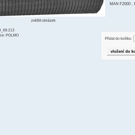
MAN F2000 ; 
zvětšit obrázek
9_68.213
bce: POLMO
Přidat do košíku: