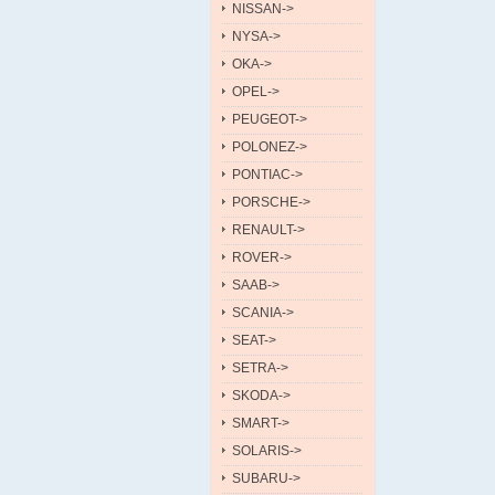
NISSAN->
NYSA->
OKA->
OPEL->
PEUGEOT->
POLONEZ->
PONTIAC->
PORSCHE->
RENAULT->
ROVER->
SAAB->
SCANIA->
SEAT->
SETRA->
SKODA->
SMART->
SOLARIS->
SUBARU->