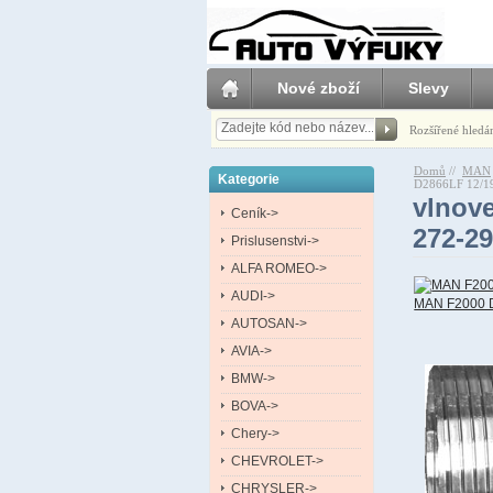
Nové zboží
Slevy
Rozšířené hledá
Domů
//
MAN
Kategorie
D2866LF 12/1
vlnov
Ceník->
272-2
Prislusenstvi->
ALFA ROMEO->
AUDI->
MAN F2000 D
AUTOSAN->
AVIA->
BMW->
BOVA->
Chery->
CHEVROLET->
CHRYSLER->