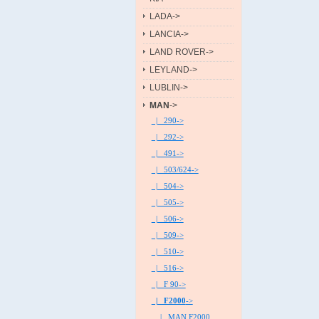
LADA->
LANCIA->
LAND ROVER->
LEYLAND->
LUBLIN->
MAN
->
|_ 290->
|_ 292->
|_ 491->
|_ 503/624->
|_ 504->
|_ 505->
|_ 506->
|_ 509->
|_ 510->
|_ 516->
|_ F 90->
|_ F2000
->
|_ MAN F2000