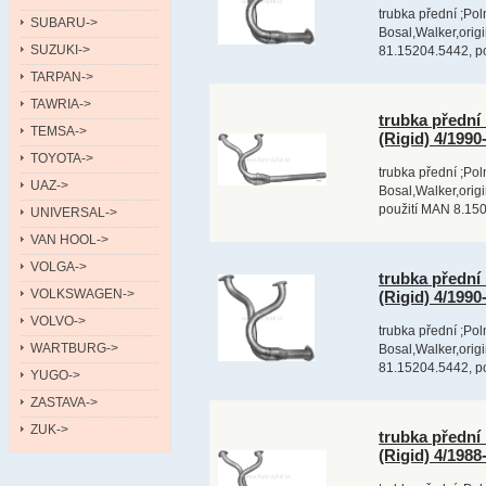
trubka přední ;Pol
SUBARU->
Bosal,Walker,ori
SUZUKI->
81.15204.5442, p
TARPAN->
TAWRIA->
trubka přední
TEMSA->
(Rigid) 4/199
TOYOTA->
trubka přední ;Pol
UAZ->
Bosal,Walker,orig
použití MAN 8.150
UNIVERSAL->
VAN HOOL->
VOLGA->
trubka přední
VOLKSWAGEN->
(Rigid) 4/199
VOLVO->
trubka přední ;Pol
WARTBURG->
Bosal,Walker,ori
81.15204.5442, p
YUGO->
ZASTAVA->
ZUK->
trubka přední
(Rigid) 4/198