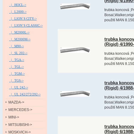
(Rigid) 4/199
|_ HOCL->
trubka koncová ;P
|_ L2000->
Bosal,Walker,orig
|_ LION`S CITY->
použití MAN 8.150
|_ LION`S CLASSIC->
|_ M2000L->
trubka konco
|_ M2000M->
(Rigid) 4/199
|_ M90->
|_ SL 202->
trubka koncová ;P
Bosal,Walker,orig
|_ TGA->
použití MAN 8.150
|_ TGL->
|_ TGM->
|_ TGS->
trubka konco
(Rigid) 4/198
|_ UL 242->
|_ UL 242/272/292->
trubka koncová ;P
MAZDA->
Bosal,Walker,orig
použití MAN 8.150
MERCEDES->
MINI->
MITSUBISHI->
trubka konco
(Rigid) 6/198
MOSKVICH->