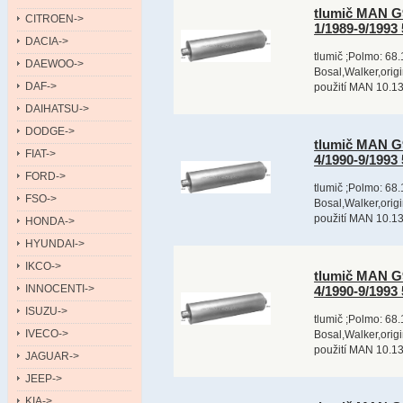
tlumič MAN G9
CITROEN->
1/1989-9/199
DACIA->
tlumič ;Polmo: 68.
DAEWOO->
Bosal,Walker,orig
DAF->
použití MAN 10.13
DAIHATSU->
DODGE->
tlumič MAN G9
FIAT->
4/1990-9/199
FORD->
tlumič ;Polmo: 68.
FSO->
Bosal,Walker,orig
použití MAN 10.13
HONDA->
HYUNDAI->
IKCO->
tlumič MAN G9
INNOCENTI->
4/1990-9/199
ISUZU->
tlumič ;Polmo: 68.
IVECO->
Bosal,Walker,orig
použití MAN 10.13
JAGUAR->
JEEP->
KIA->