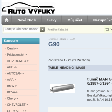
Nové zboží
Slevy
Můj účet
Nákupní ko
V
Rozšířené hledání
Domů
//
MAN
//
G90
Kategorie
G90
Ceník->
Prislusenstvi->
Zobrazeno
1
-
20
(ze
24
zboží)
ALFA ROMEO->
AUDI->
TABLE_HEADING_IMAGE
AUTOSAN->
tlumič MAN G9
AVIA->
0/1987-0/199
BMW->
tlumič ;Polmo: 68.
BOVA->
Bosal,Walker,orig
Chery->
použití MAN 10.13
CHEVROLET->
CHRYSLER->