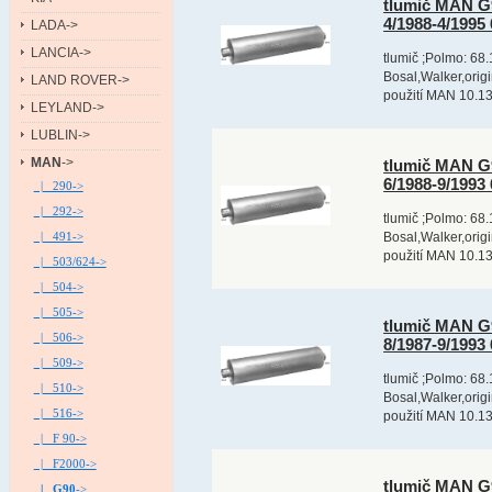
tlumič MAN G9
4/1988-4/199
LADA->
LANCIA->
tlumič ;Polmo: 68.
Bosal,Walker,orig
LAND ROVER->
použití MAN 10.13
LEYLAND->
LUBLIN->
MAN
->
tlumič MAN G9
6/1988-9/199
|_ 290->
|_ 292->
tlumič ;Polmo: 68.
|_ 491->
Bosal,Walker,orig
použití MAN 10.13
|_ 503/624->
|_ 504->
|_ 505->
tlumič MAN G9
|_ 506->
8/1987-9/199
|_ 509->
tlumič ;Polmo: 68.
|_ 510->
Bosal,Walker,orig
|_ 516->
použití MAN 10.13
|_ F 90->
|_ F2000->
tlumič MAN G9
|_ G90
->