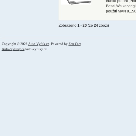
trubka přední ;Pol
Bosal,Walker,orig
použití MAN 8.150
Zobrazeno
1
-
20
(ze
24
zboží)
Copyright © 2026
Auto-Vyfuk.cz
. Powered by
Zen Cart
Auto-Výfuky.cz
Auto-vyfuky.cz