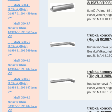
8/1987-9/199
|_ MAN G90 4.6
Skříňový (Rigid)
tlumič ;Polmo: 68.
0/1987-0/1994 4580ccm
Bosal,Walker,orig
kW
použití MAN 10.13
|_ MAN G90 5.7
Skříňový (Rigid)
1/1989-9/1993 5687ccm
trubka konco
kW
(Rigid) 0/198
|_ MAN G90 5.7
Skříňový (Rigid)
trubka koncová ;P
4/1990-9/1993 5680ccm
Bosal,Walker,orig
kW
použití MAN 8.150
|_ MAN G90 6.9
Skříňový (Rigid)
4/1988-4/1995 6871ccm
trubka konco
kW
(Rigid) 1/198
|_ MAN G90 6.9
Skříňový (Rigid)
trubka koncová ;P
6/1988-9/1993 6871ccm
Bosal,Walker,orig
kW
použití MAN 8.150
|_ MAN G90 6.9
Skříňový (Rigid)
8/1987-9/1993 6871ccm
trubka konco
kW