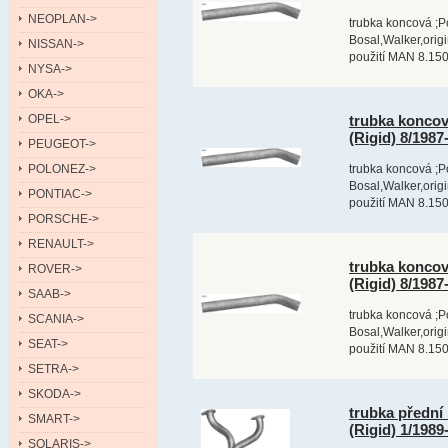
NEOPLAN->
trubka koncová ;P
Bosal,Walker,orig
NISSAN->
použití MAN 8.150
NYSA->
OKA->
OPEL->
trubka konco
(Rigid) 8/198
PEUGEOT->
POLONEZ->
trubka koncová ;P
Bosal,Walker,orig
PONTIAC->
použití MAN 8.150
PORSCHE->
RENAULT->
trubka konco
ROVER->
(Rigid) 8/198
SAAB->
trubka koncová ;P
SCANIA->
Bosal,Walker,orig
SEAT->
použití MAN 8.150
SETRA->
SKODA->
trubka přední
SMART->
(Rigid) 1/198
SOLARIS->