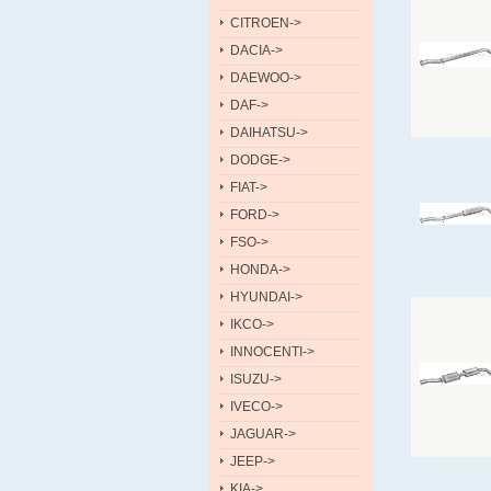
CITROEN->
DACIA->
DAEWOO->
DAF->
DAIHATSU->
DODGE->
FIAT->
FORD->
FSO->
HONDA->
HYUNDAI->
IKCO->
INNOCENTI->
ISUZU->
IVECO->
JAGUAR->
JEEP->
KIA->