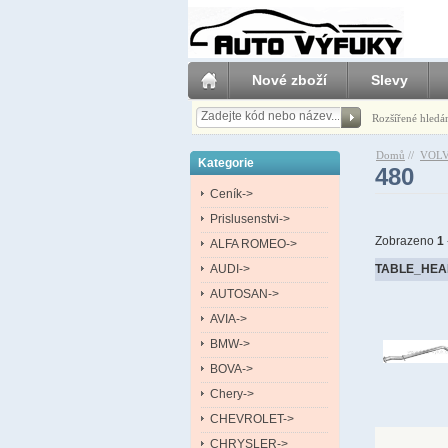
Nové zboží
Slevy
Rozšířené hledá
Domů
//
VOL
Kategorie
480
Ceník->
Prislusenstvi->
Zobrazeno
1
ALFA ROMEO->
AUDI->
TABLE_HEA
AUTOSAN->
AVIA->
BMW->
BOVA->
Chery->
CHEVROLET->
CHRYSLER->