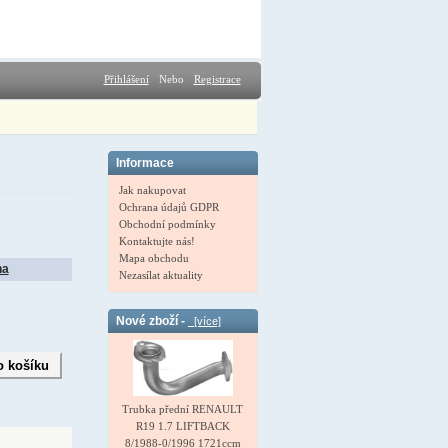
Přihlášení
Nebo
Registrace
Informace
Jak nakupovat
Ochrana údajů GDPR
Obchodní podmínky
Kontaktujte nás!
Mapa obchodu
na
Nezasílat aktuality
Nové zboží -
[více]
Trubka přední RENAULT
R19 1.7 LIFTBACK
8/1988-0/1996 1721ccm