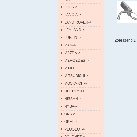
LADA->
LANCIA->
LAND ROVER->
LEYLAND->
LUBLIN->
Zobrazeno
1
MAN->
MAZDA->
MERCEDES->
MINI->
MITSUBISHI->
MOSKVICH->
NEOPLAN->
NISSAN->
NYSA->
OKA->
OPEL->
PEUGEOT->