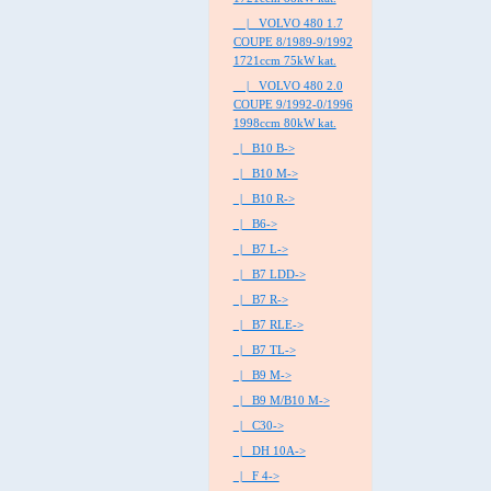
|_ VOLVO 480 1.7
COUPE 8/1989-9/1992
1721ccm 75kW kat.
|_ VOLVO 480 2.0
COUPE 9/1992-0/1996
1998ccm 80kW kat.
|_ B10 B->
|_ B10 M->
|_ B10 R->
|_ B6->
|_ B7 L->
|_ B7 LDD->
|_ B7 R->
|_ B7 RLE->
|_ B7 TL->
|_ B9 M->
|_ B9 M/B10 M->
|_ C30->
|_ DH 10A->
|_ F 4->