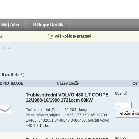
Můj účet
Nákupní košík
Váš košík je prázdný
ní
VO
//
480
-
5
(ze
5
zboží)
DING_IMAGE
Název zboží-
Ce
802 Kč
Trubka střední VOLVO 480 1.7 COUPE
12/1988-10/1990 1721ccm 89kW
Trubka střední ;Polmo: 31.203 ; kódy
Bosal,Walker,original…: 935-177 150165 19709
14468, 3432081 3448847 3486457, použití Volvo
440 1.7 Turbo
802 Kč