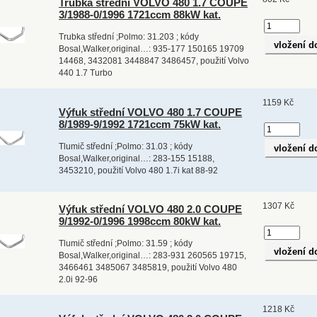
Trubka střední VOLVO 480 1.7 COUPE
3/1988-0/1996 1721ccm 88kW kat.
Trubka střední ;Polmo: 31.203 ; kódy
Bosal,Walker,original…: 935-177 150165 19709
14468, 3432081 3448847 3486457, použití Volvo
440 1.7 Turbo
1159 Kč
Výfuk střední VOLVO 480 1.7 COUPE
8/1989-9/1992 1721ccm 75kW kat.
Tlumič střední ;Polmo: 31.03 ; kódy
Bosal,Walker,original…: 283-155 15188,
3453210, použití Volvo 480 1.7i kat 88-92
1307 Kč
Výfuk střední VOLVO 480 2.0 COUPE
9/1992-0/1996 1998ccm 80kW kat.
Tlumič střední ;Polmo: 31.59 ; kódy
Bosal,Walker,original…: 283-931 260565 19715,
3466461 3485067 3485819, použití Volvo 480
2.0i 92-96
1218 Kč