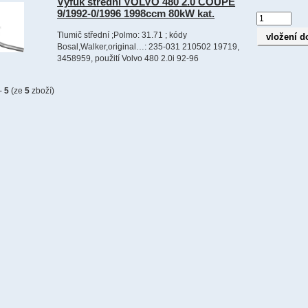
Výfuk střední VOLVO 480 2.0 COUPE
9/1992-0/1996 1998ccm 80kW kat.
Tlumič střední ;Polmo: 31.71 ; kódy
Bosal,Walker,original…: 235-031 210502 19719,
3458959, použití Volvo 480 2.0i 92-96
-
5
(ze
5
zboží)