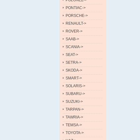
POLONEZ->
PONTIAC->
PORSCHE->
RENAULT->
ROVER->
SAAB->
SCANIA->
SEAT->
SETRA->
SKODA->
SMART->
SOLARIS->
SUBARU->
SUZUKI->
TARPAN->
TAWRIA->
TEMSA->
TOYOTA->