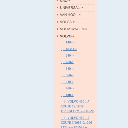
UAZ->
UNIVERSAL->
VAN HOOL->
VOLGA->
VOLKSWAGEN->
VOLVO
->
|_ 140->
|_ 18384->
|_ 240->
|_ 260->
|_ 340->
|_ 360->
|_ 440->
|_ 460->
|_ 480
->
|_ VOLVO 480 1.7
COUPE 12/1988-
10/1990 1721ccm 89kW
|_ VOLVO 480 1.7
COUPE 3/1988-0/1996
1721ccm 88kW kat.