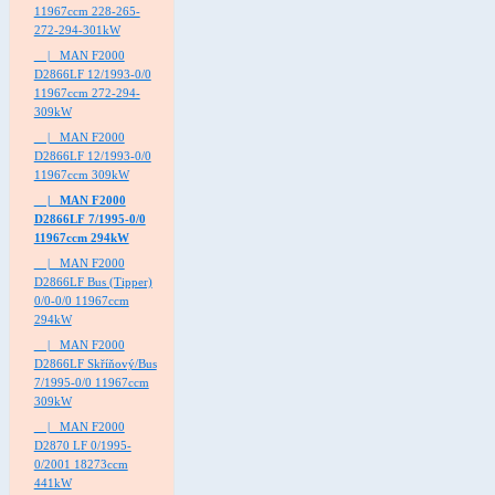
11967ccm 228-265-
272-294-301kW
|_ MAN F2000
D2866LF 12/1993-0/0
11967ccm 272-294-
309kW
|_ MAN F2000
D2866LF 12/1993-0/0
11967ccm 309kW
|_ MAN F2000
D2866LF 7/1995-0/0
11967ccm 294kW
|_ MAN F2000
D2866LF Bus (Tipper)
0/0-0/0 11967ccm
294kW
|_ MAN F2000
D2866LF Skříňový/Bus
7/1995-0/0 11967ccm
309kW
|_ MAN F2000
D2870 LF 0/1995-
0/2001 18273ccm
441kW