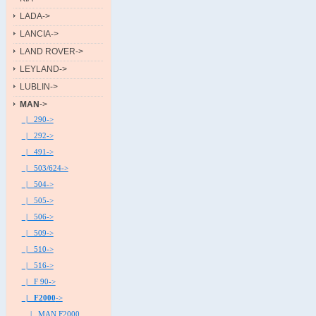
LADA->
LANCIA->
LAND ROVER->
LEYLAND->
LUBLIN->
MAN
->
|_ 290->
|_ 292->
|_ 491->
|_ 503/624->
|_ 504->
|_ 505->
|_ 506->
|_ 509->
|_ 510->
|_ 516->
|_ F 90->
|_ F2000
->
|_ MAN F2000