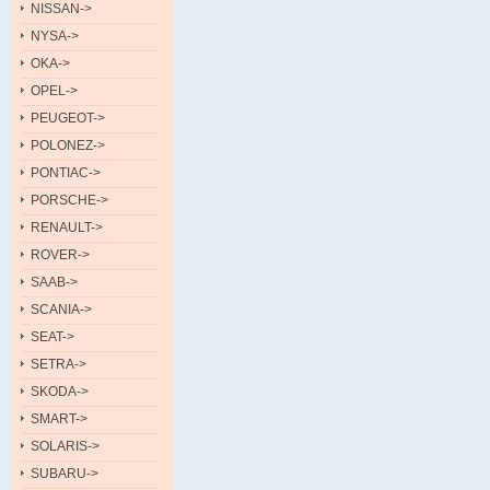
NISSAN->
NYSA->
OKA->
OPEL->
PEUGEOT->
POLONEZ->
PONTIAC->
PORSCHE->
RENAULT->
ROVER->
SAAB->
SCANIA->
SEAT->
SETRA->
SKODA->
SMART->
SOLARIS->
SUBARU->