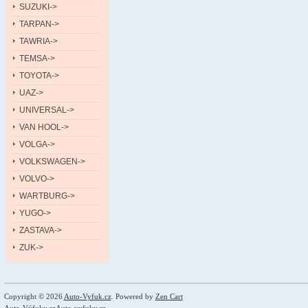
SUZUKI->
TARPAN->
TAWRIA->
TEMSA->
TOYOTA->
UAZ->
UNIVERSAL->
VAN HOOL->
VOLGA->
VOLKSWAGEN->
VOLVO->
WARTBURG->
YUGO->
ZASTAVA->
ZUK->
Copyright © 2026
Auto-Vyfuk.cz
. Powered by
Zen Cart
Auto-Výfuky.cz
Auto-vyfuky.cz