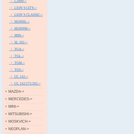
|_ L2000->
|_ LION`S CITY->
|_ LION`S CLASSIC->
|_ M2000L->
|_ M2000M->
|_ M90->
|_ SL 202->
|_ TGA->
|_ TGL->
|_ TGM->
|_ TGS->
|_ UL 242->
|_ UL 242/272/292->
MAZDA->
MERCEDES->
MINI->
MITSUBISHI->
MOSKVICH->
NEOPLAN->