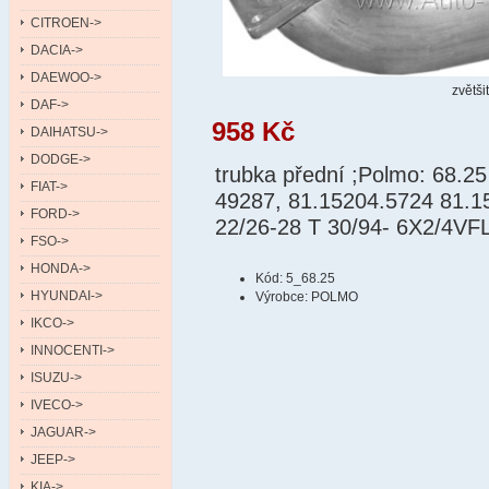
CITROEN->
DACIA->
DAEWOO->
zvětši
DAF->
958 Kč
DAIHATSU->
DODGE->
trubka přední ;Polmo: 68.25
FIAT->
49287, 81.15204.5724 81.15
FORD->
22/26-28 T 30/94- 6X2/4VFL
FSO->
HONDA->
Kód: 5_68.25
HYUNDAI->
Výrobce: POLMO
IKCO->
INNOCENTI->
ISUZU->
IVECO->
JAGUAR->
JEEP->
KIA->