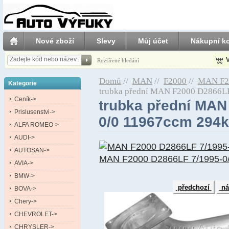
Nové zboží
Slevy
Můj účet
Nákupní ko
V
Rozšířené hledání
Domů
//
MAN
//
F2000
//
MAN F2
Kategorie
trubka přední MAN F2000 D2866L
Ceník->
trubka přední MAN
Prislusenstvi->
0/0 11967ccm 294
ALFA ROMEO->
AUDI->
AUTOSAN->
MAN F2000 D2866LF 7/1995-0
AVIA->
BMW->
předchozí
ná
BOVA->
Chery->
CHEVROLET->
CHRYSLER->